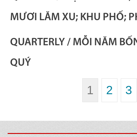
MƯƠI LĂM XU; KHU PHỐ; 
QUARTERLY / MỖI NĂM BỐN
QUÝ
1
2
3