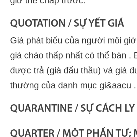
giữ thế chấp trước.
QUOTATION / SỰ YẾT GIÁ
Giá phát biểu của người môi giớ
giá chào thấp nhất có thể bán . 
được trả (giá đấu thầu) và giá 
thường của danh mục gi&aacu ..
QUARANTINE / SỰ CÁCH LY 
QUARTER / MỘT PHẦN TƯ; 