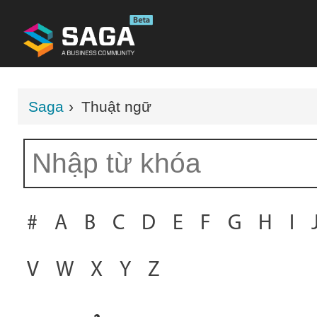
Saga
›
Thuật ngữ
#
A
B
C
D
E
F
G
H
I
V
W
X
Y
Z