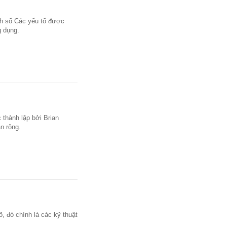
nh số Các yếu tố được
ng dụng.
 thành lập bởi Brian
ân rộng.
 đó chính là các kỹ thuật