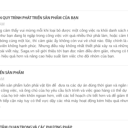
ỆN QUY TRÌNH PHÁT TRIỂN SẢN PHẨM CỦA BẠN
 AM
ng cảm thấy vui mừng mỗi khi loại bỏ được một công việc ra khỏi danh sách 
ư bạn đang bị ngập trong công việc với quá nhiều thứ phải làm, hoặc cảm 
óng cùng một lúc, thì cảm giác ấy không còn vui vẻ chút nào. Đây chính là đ
 viên không hạnh phúc. Nhưng điều này không nhất thiết phải xảy ra và nhữn
bài viết này, Saga.vn sẽ giới thiệu tới bạn đọc năm điều đơn giản, nhưng có t
n hiệu quả hơn và nâng cao hiệu suất làm việc cho đội nhóm của bạn.
RIỂN SẢN PHẨM
 AM
riển sản phẩm luôn phải vật lộn để đưa ra các dự án đúng thời gian và ngân
công việc, và ông chủ của họ yêu cầu lịch trình và việc giao hàng có thể d
ủa họ trở nên khôn ngoan hơn, viết các kế hoạch chi tiết hơn và để giảm thiểu
ch tiếp cận này tuy có thể vực dậy các nhà máy hoạt động kém hiệu quả nhưng 
hẩm.
, TẦM QUAN TRỌNG VÀ CÁC PHƯƠNG PHÁP