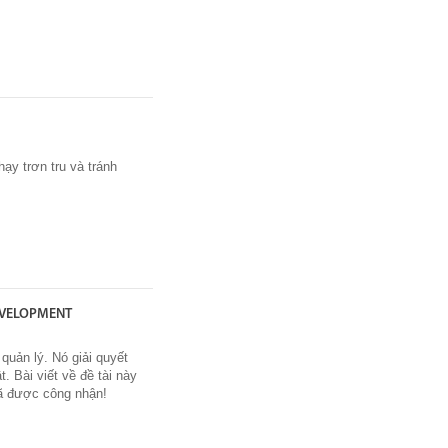
ạy trơn tru và tránh
EVELOPMENT
quản lý. Nó giải quyết
. Bài viết về đề tài này
đã được công nhận!