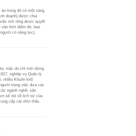
dự án trong đó có một sáng
kinh doanh) được chia
, việc mở rộng được quyết
n vào thời điểm đó, bao
 người có năng lực).
g ta; mặc dù chỉ mới dừng
1917, nghiệp vụ Quản lý
ó, nhiều Khuôn khổ
người trong việc đưa các
a các ngành nghề, sản
vn sẽ nói về lịch sử của
cung cấp cái nhìn thấu