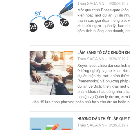
Theo SAGA.VN
‐ 4/30/2019 7
Một quy trình Phase-gate (còn g
kiến ​​hoặc một dự án (ví dụ nh
thành các giai đoạn riêng biệt
định bởi người quản lý, ban ch
gồm tình huống kinh doanh, nhữ
LÀM SÁNG TỎ CÁC KHUÔN KH
Theo SAGA.VN
‐ 3/29/2019 7
Xuyên suốt chiều dài của lịch 
ở từng nghiệp vụ sơ khai, đơn 
dự án hiện đại mới chính thức
(frameworks) và phương pháp 
dự án về đích, triển khai một 
phẩm khác nhau cũng như các yê
nghiệp vụ Quản lý dự án, đưa 
đáo để lựa chọn phương pháp phù hợp cho dự án hoặc n
HƯỚNG DẪN THIẾT LẬP QUY T
Theo SAGA.VN
‐ 3/28/2019 7