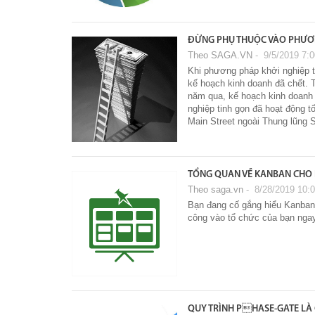
ĐỪNG PHỤ THUỘC VÀO PHƯƠN
Theo SAGA.VN
‐ 9/5/2019 7:
Khi phương pháp khởi nghiệp t
kế hoạch kinh doanh đã chết. 
năm qua, kế hoạch kinh doanh 
nghiệp tinh gọn đã hoạt động 
Main Street ngoài Thung lũng S
TỔNG QUAN VỀ KANBAN CHO 
Theo saga.vn
‐ 8/28/2019 10:
Bạn đang cố gắng hiểu Kanban
công vào tổ chức của bạn ngay
QUY TRÌNH PHASE-GATE LÀ 