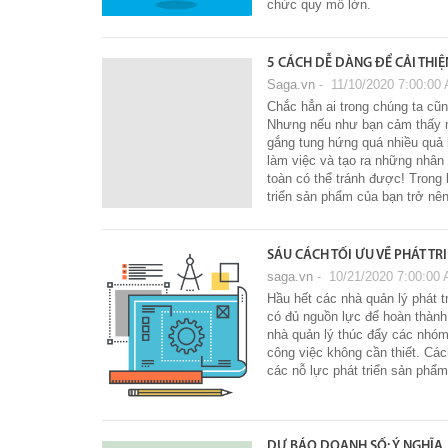
chức quy mô lớn.
5 CÁCH DỄ DÀNG ĐỂ CẢI THI
Saga.vn
‐ 11/10/2020 7:00:00
Chắc hẳn ai trong chúng ta cũ
Nhưng nếu như bạn cảm thấy nh
gắng tung hứng quá nhiều quả b
làm việc và tạo ra những nhân
toàn có thể tránh được! Trong 
triển sản phẩm của bạn trở nê
SÁU CÁCH TỐI ƯU VỀ PHÁT T
saga.vn
‐ 10/21/2020 7:00:00
Hầu hết các nhà quản lý phát t
có đủ nguồn lực để hoàn thành 
nhà quản lý thúc đẩy các nhóm c
công việc không cần thiết. Cá
các nỗ lực phát triển sản p
DỰ BÁO DOANH SỐ: Ý NGHĨA