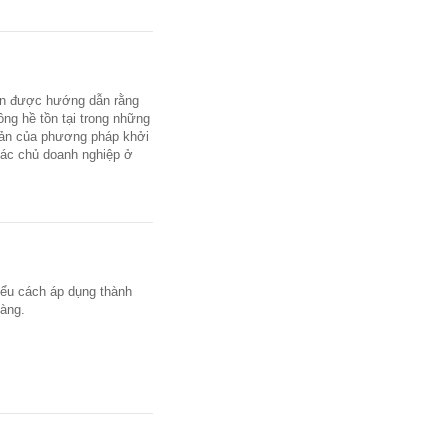
hân được hướng dẫn rằng
ng hề tồn tại trong những
iản của phương pháp khởi
các chủ doanh nghiệp ở
ểu cách áp dụng thành
dàng.