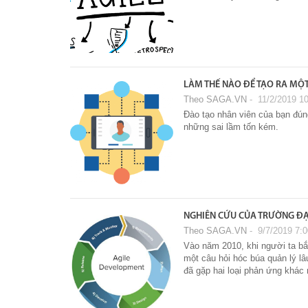
LÀM THẾ NÀO ĐỂ TẠO RA MỘ
Theo SAGA.VN
‐ 11/2/2019 1
Đào tạo nhân viên của bạn đúng
những sai lầm tốn kém.
NGHIÊN CỨU CỦA TRƯỜNG ĐẠ
Theo SAGA.VN
‐ 9/7/2019 7:
Vào năm 2010, khi người ta bắt
một câu hỏi hóc búa quản lý lâu
đã gặp hai loại phản ứng khác 