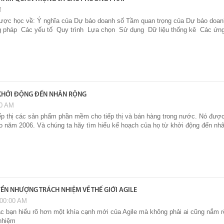
M
n được học về: Ý nghĩa của Dự báo doanh số Tầm quan trọng của Dự báo doa
g pháp Các yếu tố Quy trình Lựa chọn Sử dụng Dữ liệu thống kê Các ứ
KHỞI ĐỘNG ĐẾN NHÂN RỘNG
00 AM
iếp thị các sản phẩm phần mềm cho tiếp thị và bán hàng trong nước. Nó được
 năm 2006. Và chúng ta hãy tìm hiểu kế hoạch của họ từ khởi động đến nh
ỂN NHƯỢNG TRÁCH NHIỆM VỀ THẾ GIỚI AGILE
:00:00 AM
bạn hiểu rõ hơn một khía cạnh mới của Agile mà không phải ai cũng nắm rõ,
nhiệm