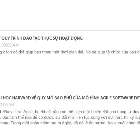
T QUY TRÌNH ĐÀO TẠO THỰC SỰ HOẠT ĐỘNG
0:00:00 AM
 cách có thể giúp bạn trong một thời gian dài. Nó sẽ giúp tổ chức của bạn ch
I HỌC HARVARD VỀ QUY MÔ BAO PHỦ CỦA MÔ HÌNH AGILE SOFTWARE D
00:00 AM
 đầu viết về Agile, họ đã nói rằng nó thể hiện một bước đột phá trong tư duy 
 dài: làm thế nào để có được sự đổi mới liên tục cùng với sự thực thi kỷ luật
nhau. Trong giới phần mềm tạo ra Agile, đã có lễ ăn mừng: Agile cuối cùng 