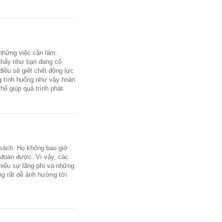
những việc cần làm.
thấy như bạn đang cố
iều sẽ giết chết động lực
g tình huống như vậy hoàn
hể giúp quá trình phát
 sách. Họ không bao giờ
ự đoán được. Vì vậy, các
 sự lãng phí và những
rất dễ ảnh hưởng tới