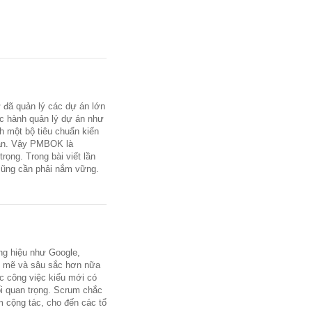
ư đã quản lý các dự án lớn
c hành quản lý dự án như
h một bộ tiêu chuẩn kiến
 án. Vậy PMBOK là
rọng. Trong bài viết lần
o cũng cần phải nắm vững.
ơng hiệu như Google,
nh mẽ và sâu sắc hơn nữa
c công việc kiểu mới có
ối quan trọng. Scrum chắc
m cộng tác, cho đến các tổ