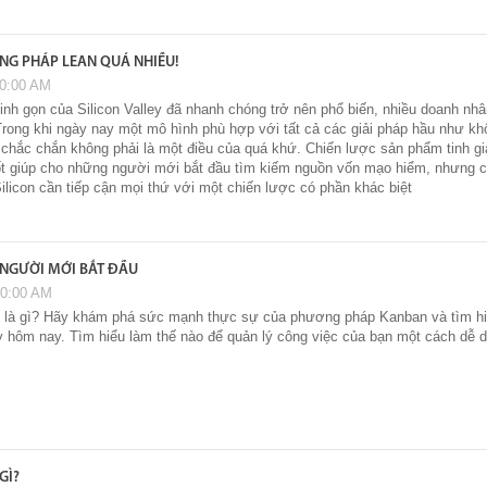
G PHÁP LEAN QUÁ NHIỀU!
00:00 AM
inh gọn của Silicon Valley đã nhanh chóng trở nên phổ biến, nhiều doanh n
Trong khi ngày nay một mô hình phù hợp với tất cả các giải pháp hầu như khô
chắc chắn không phải là một điều của quá khứ. Chiến lược sản phẩm tinh g
tốt giúp cho những người mới bắt đầu tìm kiếm nguồn vốn mạo hiểm, nhưng 
ilicon cần tiếp cận mọi thứ với một chiến lược có phần khác biệt
NGƯỜI MỚI BẮT ĐẦU
00:00 AM
 là gì? Hãy khám phá sức mạnh thực sự của phương pháp Kanban và tìm hi
 hôm nay. Tìm hiểu làm thế nào để quản lý công việc của bạn một cách dễ 
GÌ?