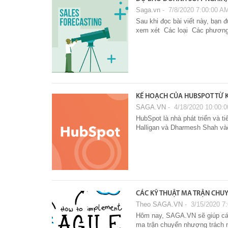
Saga.vn
‐ 7/8/2020 7:00:00 A
Sau khi đọc bài viết này, bạ
xem xét Các loại Các phươn
KẾ HOẠCH CỦA HUBSPOT TỪ 
SAGA.VN
‐ 4/18/2020 10:00:
HubSpot là nhà phát triển và t
Halligan và Dharmesh Shah vào
CÁC KỸ THUẬT MA TRẬN CHUY
Theo SAGA.VN
‐ 3/15/2020 7
Hôm nay, SAGA.VN sẽ giúp các 
ma trận chuyển nhượng trách 