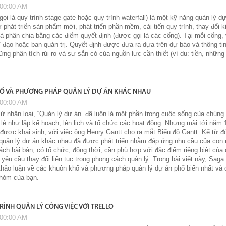
:00:00 AM
ọi là quy trình stage-gate hoặc quy trình waterfall) là một kỹ năng quản lý 
ư phát triển sản phẩm mới, phát triển phần mềm, cải tiến quy trình, thay đổi 
 và phân chia bằng các điểm quyết định (được gọi là các cổng). Tại mỗi cổng
ỉ đạo hoặc ban quản trị. Quyết định được đưa ra dựa trên dự báo và thông ti
ng phân tích rủi ro và sự sẵn có của nguồn lực cần thiết (ví dụ: tiền, những
Ổ VÀ PHƯƠNG PHÁP QUẢN LÝ DỰ ÁN KHÁC NHAU
:00:00 AM
sử nhân loại, “Quản lý dự án” đã luôn là một phần trong cuộc sống của chún
lẻ như lập kế hoạch, lên lịch và tổ chức các hoạt động. Nhưng mãi tới năm 
 được khai sinh, với việc ông Henry Gantt cho ra mắt Biểu đồ Gantt. Kể từ đ
quản lý dự án khác nhau đã được phát triển nhằm đáp ứng nhu cầu của con 
cách bài bản, có tổ chức; đồng thời, cần phù hợp với đặc điểm riêng biệt củ
u cầu thay đổi liên tục trong phong cách quản lý. Trong bài viết này, Saga.
thảo luận về các khuôn khổ và phương pháp quản lý dự án phổ biến nhất và 
hóm của bạn.
RÌNH QUẢN LÝ CÔNG VIỆC VỚI TRELLO
:00:00 AM