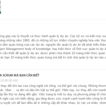
g góp vào lý thuyết và thực hành quản lý dự án. Các kỹ sư và kiến ​​trúc s
hoảng những năm 1960, đã có những nỗ lực nhằm chuyên nghiệp hóa việc thự
o tầm quan trọng của các dự án, nguyên tắc quản lý dự án đã phát triển thàn
ject Management body of knowledge, hay kiến thức về lĩnh vực quản trị dự
n cần thiết để quản lý dự án, được phân chia thành 10 mảng kiến ​​thức quan t
i các bạn 10 mảng kiến thức quan trọng mà bất kì một nhà quản lý dự án nà
IA SCRUM MÀ BẠN CẦN BIẾT
 10:00:00 AM
thay đổi lớn lao của công nghệ nói riêng, và thế giới nói chung. Những thư
k, Uber … ra đời và đảo lộn trật tự thế giới. Hiện nay, sự thay đổi còn mạ
p lần thứ tư đang đến gần. Việc trang bị một tư duy và phương pháp tổ chứ
ch nghi cao với biến động, gia tăng được sức mạnh cạnh tranh bền vững là t
cụ tuyệt vời để làm điều đó ở những cấp độ khác nhau, từ các cá nhân, nhó