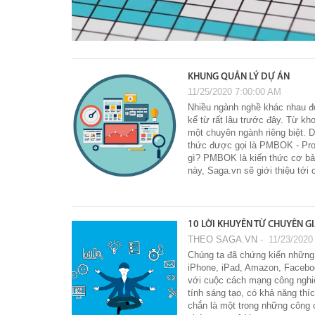
KHUNG QUẢN LÝ DỰ ÁN
11/25/2020 7:00:00 AM
Nhiều ngành nghề khác nhau đón
kể từ rất lâu trước đây. Từ k
một chuyên ngành riêng biệt. D
thức được gọi là PMBOK - Pro
gì? PMBOK là kiến ​​thức cơ bả
này, Saga.vn sẽ giới thiệu tớ
10 LỜI KHUYÊN TỪ CHUYÊN G
THEO SAGA.VN
‐ 11/23/2020
Chúng ta đã chứng kiến những 
iPhone, iPad, Amazon, Faceboo
với cuộc cách mạng công nghiệ
tính sáng tạo, có khả năng thí
chắn là một trong những công 