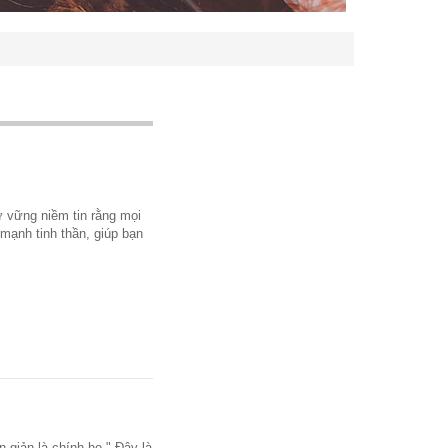
ữ vững niềm tin rằng mọi
mạnh tinh thần, giúp bạn
 giản là chính họ." Đây là