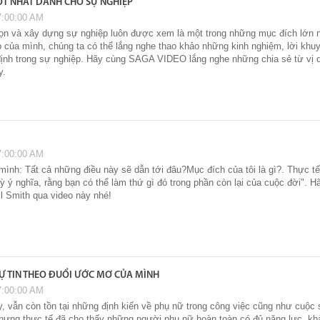
ỐT NHẤT DÀNH CHO SỰ NGHIỆP
7:00:00 AM
họn và xây dựng sự nghiệp luôn được xem là một trong những mục đích lớn n
 của mình, chúng ta có thể lắng nghe thao khảo những kinh nghiệm, lời khu
ịnh trong sự nghiệp. Hãy cùng SAGA VIDEO lắng nghe những chia sẻ từ vị d
y.
7:00:00 AM
mình: Tất cả những điều này sẽ dẫn tới đâu?Mục đích của tôi là gì?. Thực 
kỳ ý nghĩa, rằng bạn có thể làm thứ gì đó trong phần còn lại của cuộc đời"
l Smith qua video này nhé!
Ự TIN THEO ĐUỔI ƯỚC MƠ CỦA MÌNH
7:00:00 AM
y, vẫn còn tồn tại những định kiến về phụ nữ trong công việc cũng như cuộc
 Nhưng thực tế đã cho thấy những người phụ nữ hoàn toàn có đủ năng lực, k