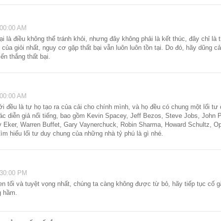
:00:00 AM
ại là điều không thể tránh khỏi, nhưng đây không phải là kết thúc, đây chỉ là t
của giỏi nhất, nguy cơ gặp thất bại vẫn luôn luôn tồn tại. Do đó, hãy dũng c
ến thắng thất bại.
:00:00 AM
ới đều là tự họ tạo ra của cải cho chính mình, và họ đều có chung một lối tư
c diễn giả nổi tiếng, bao gồm Kevin Spacey, Jeff Bezos, Steve Jobs, John Pa
rv Eker, Warren Buffet, Gary Vaynerchuck, Robin Sharma, Howard Schultz, Op
ìm hiểu lối tư duy chung của những nhà tỷ phú là gì nhé.
M
:30:00 PM
n tối và tuyệt vọng nhất, chúng ta càng không được từ bỏ, hãy tiếp tục cố gắ
g hầm.