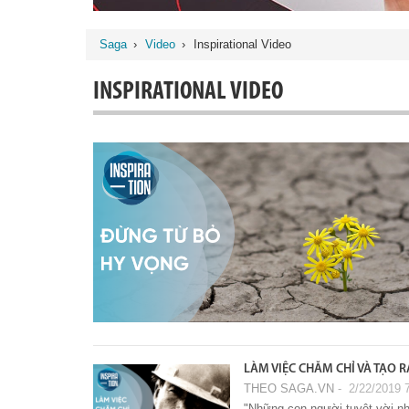
Saga
›
Video
›
Inspirational Video
INSPIRATIONAL VIDEO
LÀM VIỆC CHĂM CHỈ VÀ TẠO R
THEO SAGA.VN
‐ 2/22/2019 
"Những con người tuyệt vời nhấ