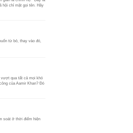
 hội chỉ mặt gọi tên. Hãy
uốn từ bỏ, thay vào đó,
 vượt qua tất cả mọi khó
h công của Aamir Khan? Đó
m soát ở thời điểm hiện