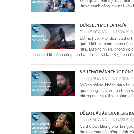
Điều gì làm nên sự khác biệt 
được thành công" thì nhà vô đị
ĐỨNG LÊN MỘT LẦN NỮA
Theo SAGA.VN
‐ 1/15/2019 5
Đối mặt với khó khăn và thử th
quả: Thất bại hoặc thành công.
nữa. Đương nhiên, không có gì
nhưng tỉ lệ thành công của bạn ít nhất sẽ là 50%, còn nếu
3 SỰ THẬT ĐÁNH THỨC ĐỘNG
Theo SAGA.VN
‐ 1/15/2019 2
Những nỗi sợ không tên vẫn lu
qua chúng, thay vì trốn tránh 
những con người sẵn sàng giú
ĐỂ LẠI DẤU ẤN CỦA RIÊNG BẠ
Theo SAGA.VN
‐ 1/14/2019 1
Có thể bạn không phải là người
đường chạy của riêng mình. Đừ