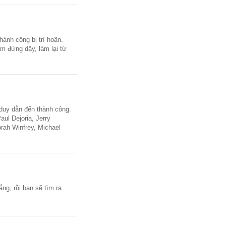
hành công bị trì hoãn.
ảm đứng dậy, làm lại từ
 duy dẫn đến thành công.
ul Dejoria, Jerry
rah Winfrey, Michael
ng, rồi bạn sẽ tìm ra