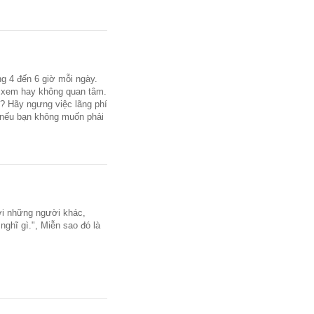
ng 4 đến 6 giờ mỗi ngày.
 xem hay không quan tâm.
g? Hãy ngưng việc lãng phí
à nếu bạn không muốn phải
ới những người khác,
nghĩ gì.", Miễn sao đó là