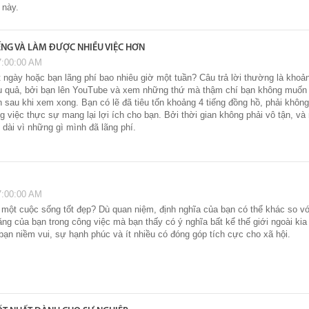
 này.
ẾNG VÀ LÀM ĐƯỢC NHIỀU VIỆC HƠN
7:00:00 AM
 ngày hoặc bạn lãng phí bao nhiêu giờ một tuần? Câu trả lời thường là khoả
u quả, bởi bạn lên YouTube và xem những thứ mà thậm chí bạn không muốn
 sau khi xem xong. Bạn có lẽ đã tiêu tốn khoảng 4 tiếng đồng hồ, phải khôn
g việc thực sự mang lại lợi ích cho bạn. Bởi thời gian không phải vô tận, v
 dài vì những gì mình đã lãng phí.
7:00:00 AM
 một cuộc sống tốt đẹp? Dù quan niệm, định nghĩa của bạn có thể khác so v
ng của bạn trong công việc mà bạn thấy có ý nghĩa bất kể thế giới ngoài kia 
bạn niềm vui, sự hạnh phúc và ít nhiều có đóng góp tích cực cho xã hội.