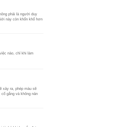
không phải là người duy
 giới này còn khốn khổ hơn
iệc nào, chỉ khi làm
sẽ xảy ra, phép màu sẽ
t cố gắng và không nản