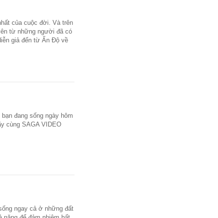
hất của cuộc đời. Và trên
yên từ những người đã có
iễn giả đến từ Ấn Độ về
tế bạn đang sống ngày hôm
. Hãy cùng SAGA VIDEO
 sống ngay cả ở những đất
hả năng để đảm nhiệm bất