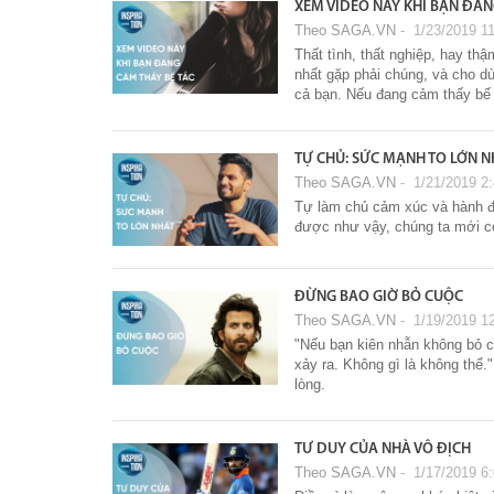
XEM VIDEO NÀY KHI BẠN ĐAN
Theo SAGA.VN
‐ 1/23/2019 1
Thất tình, thất nghiệp, hay thậ
nhất gặp phải chúng, và cho dù
cả bạn. Nếu đang cảm thấy bế 
TỰ CHỦ: SỨC MẠNH TO LỚN N
Theo SAGA.VN
‐ 1/21/2019 2
Tự làm chủ cảm xúc và hành độ
được như vậy, chúng ta mới có
ĐỪNG BAO GIỜ BỎ CUỘC
Theo SAGA.VN
‐ 1/19/2019 1
"Nếu bạn kiên nhẫn không bỏ cu
xảy ra. Không gì là không thể
lòng.
TƯ DUY CỦA NHÀ VÔ ĐỊCH
Theo SAGA.VN
‐ 1/17/2019 6