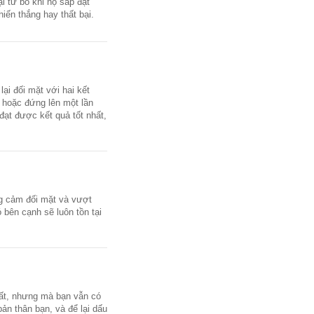
i từ bỏ khi họ sắp đạt
iến thắng hay thất bại.
ại đối mặt với hai kết
ả hoặc đứng lên một lần
ạt được kết quả tốt nhất,
ng cảm đối mặt và vượt
 bên cạnh sẽ luôn tồn tại
nhất, nhưng mà bạn vẫn có
n thân bạn, và để lại dấu