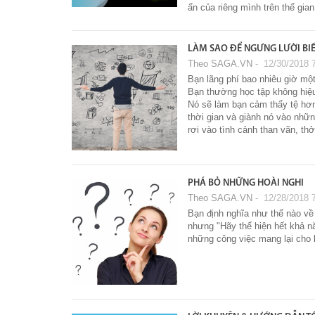
ấn của riêng mình trên thế gian
LÀM SAO ĐỂ NGƯNG LƯỜI BI
Theo SAGA.VN
‐ 12/30/2018 
Bạn lãng phí bao nhiêu giờ một
Bạn thường học tập không hiệ
Nó sẽ làm bạn cảm thấy tệ hơn
thời gian và giành nó vào nhữn
rơi vào tình cảnh than vãn, thở
PHÁ BỎ NHỮNG HOÀI NGHI
Theo SAGA.VN
‐ 12/28/2018 
Bạn định nghĩa như thế nào về
nhưng "Hãy thể hiện hết khả nă
những công việc mang lại cho 