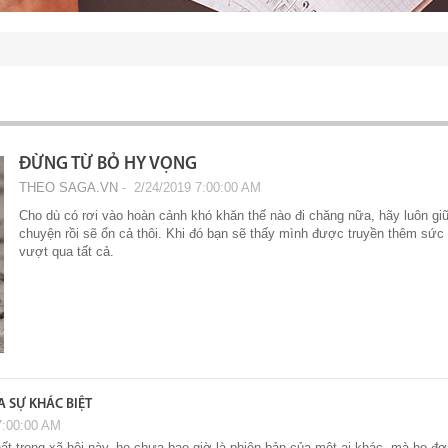
ĐỪNG TỪ BỎ HY VỌNG
THEO SAGA.VN
‐ 2/24/2019 7:00:00 AM
Cho dù có rơi vào hoàn cảnh khó khăn thế nào đi chăng nữa, hãy luôn gi
chuyện rồi sẽ ổn cả thôi. Khi đó bạn sẽ thấy mình được truyền thêm sức 
vượt qua tất cả.
A SỰ KHÁC BIỆT
7:00:00 AM
t trong xã hội này, họ chưa bao giờ là phiên bản của một ai khác, mà họ đơn