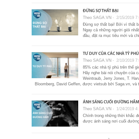
ĐỪNG SỢ THẤT BẠI
Theo SAGA.VN
‐ 2/15/2019 7
Đừng sợ thất bại! Bởi vì thất b
Ngay cả những người giỏi nhất 
đầu, đặt ra mục tiêu mới và chi
TƯ DUY CỦA CÁC NHÀ TỶ PHÚ
Theo SAGA.VN
‐ 2/10/2019 7
85% các nhà tỷ phú trên thế gi
Hãy nghe bài nói chuyện của cá
Weintraub, Jerry Jones, T. Ha
Bloomberg, David Geffen, được vietsub bởi Saga.vn, và t
ÁNH SÁNG CUỐI ĐƯỜNG HẦ
Theo SAGA.VN
‐ 1/24/2019 4
Chính trong những thời khắc đe
được ánh sáng nơi cuối đườn