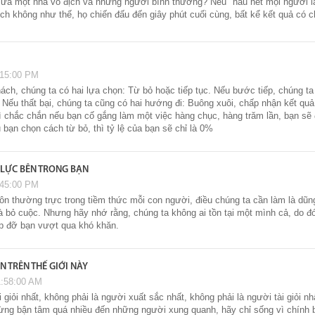
giữa một nhà vô địch và những người bình thường? Nếu "hầu hết mọi người lạ
ch không như thế, họ chiến đấu đến giây phút cuối cùng, bất kể kết quả có ch
:15:00 PM
ách, chúng ta có hai lựa chọn: Từ bỏ hoặc tiếp tục. Nếu bước tiếp, chúng ta l
 Nếu thất bại, chúng ta cũng có hai hướng đi: Buông xuôi, chấp nhận kết qu
 chắc chắn nếu bạn cố gắng làm một việc hàng chục, hàng trăm lần, bạn sẽ đ
 bạn chọn cách từ bỏ, thì tỷ lệ của bạn sẽ chỉ là 0%
 LỰC BÊN TRONG BẠN
:45:00 PM
ôn thường trực trong tiềm thức mỗi con người, điều chúng ta cần làm là dũ
và bỏ cuộc. Nhưng hãy nhớ rằng, chúng ta không ai tồn tại một mình cả, do đó
p đỡ bạn vượt qua khó khăn.
N TRÊN THẾ GIỚI NÀY
1:58:00 AM
 giỏi nhất, không phải là người xuất sắc nhất, không phải là người tài giỏi 
ng bận tâm quá nhiều đến những người xung quanh, hãy chỉ sống vì chính bả