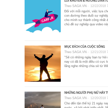
LỜI KHUYÊN & HƯỚNG DẪN T
Theo SAGA.VN
‐ 12/22/2018 
Đối với mỗi người, việc lựa c
con đường theo đuổi sự nghiệp
cho mình sự thành công nhất đ
chủ đề sự nghiệp qua video nà
MỤC ĐÍCH CỦA CUỘC SỐNG
Theo SAGA.VN
‐ 12/21/2018 
"Sẽ có những ngày bạn tự hỏi 
nay có đã là một điều có cực 
lắng nghe những chia sẻ từ Wil
NHỮNG NGƯỜI PHỤ NỮ HÃY T
Theo SAGA.VN
‐ 12/20/2018 
Cho đến tận thế kỷ 21 ngày na
nước, xã hội phát triển nhất.