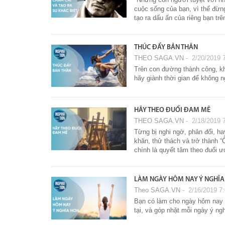
cuộc sống của bạn, vì thế đừn
tạo ra dấu ấn của riêng bạn trên
THÚC ĐẨY BẢN THÂN
THEO SAGA.VN
‐ 2/20/2019 
Trên con đường thành công, kh
hãy giành thời gian để không n
HÃY THEO ĐUỔI ĐAM MÊ
THEO SAGA.VN
‐ 2/18/2019 
Từng bị nghi ngờ, phản đối, h
khăn, thử thách và trở thành 
chính là quyết tâm theo đuổi 
LÀM NGÀY HÔM NAY Ý NGHĨA
Theo SAGA.VN
‐ 2/16/2019 7
Bạn có làm cho ngày hôm nay c
tại, và góp nhặt mỗi ngày ý ngh