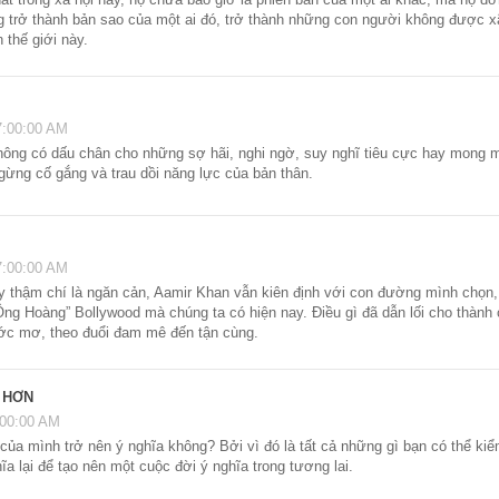
g trở thành bản sao của một ai đó, trở thành những con người không được xã
 thế giới này.
7:00:00 AM
ông có dấu chân cho những sợ hãi, nghi ngờ, suy nghĩ tiêu cực hay mong m
gừng cố gắng và trau dồi năng lực của bản thân.
7:00:00 AM
ay thậm chí là ngăn cản, Aamir Khan vẫn kiên định với con đường mình chọn,
“Ông Hoàng” Bollywood mà chúng ta có hiện nay. Điều gì đã dẫn lối cho thàn
ước mơ, theo đuổi đam mê đến tận cùng.
 HƠN
:00:00 AM
ủa mình trở nên ý nghĩa không? Bởi vì đó là tất cả những gì bạn có thể kiể
ĩa lại để tạo nên một cuộc đời ý nghĩa trong tương lai.