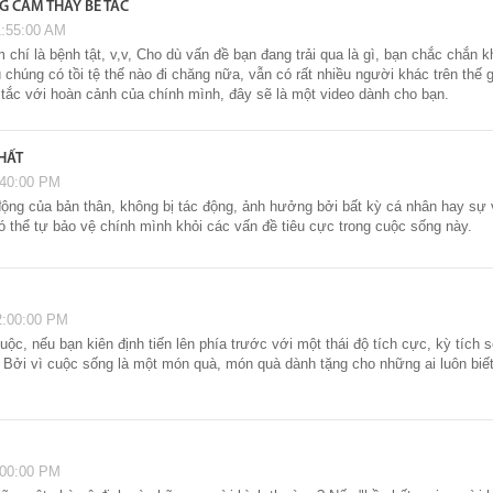
G CẢM THẤY BẾ TẮC
1:55:00 AM
m chí là bệnh tật, v,v, Cho dù vấn đề bạn đang trải qua là gì, bạn chắc chắn 
 chúng có tồi tệ thế nào đi chăng nữa, vẫn có rất nhiều người khác trên thế
tắc với hoàn cảnh của chính mình, đây sẽ là một video dành cho bạn.
HẤT
:40:00 PM
ng của bản thân, không bị tác động, ảnh hưởng bởi bất kỳ cá nhân hay sự v
 thể tự bảo vệ chính mình khỏi các vấn đề tiêu cực trong cuộc sống này.
2:00:00 PM
ộc, nếu bạn kiên định tiến lên phía trước với một thái độ tích cực, kỳ tích 
." Bởi vì cuộc sống là một món quà, món quà dành tặng cho những ai luôn biế
:00:00 PM